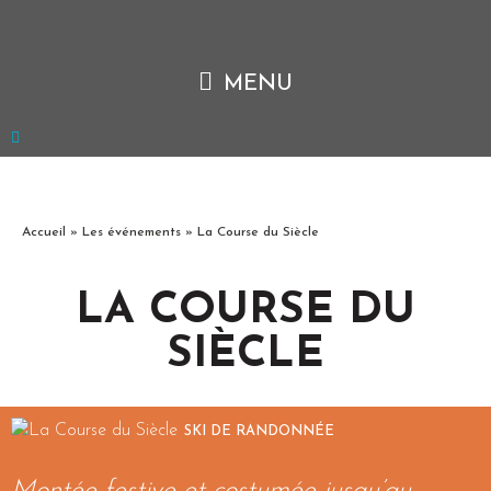
Accueil
»
Les événements
»
La Course du Siècle
LA COURSE DU
SIÈCLE
SKI DE RANDONNÉE
Montée festive et costumée jusqu’au